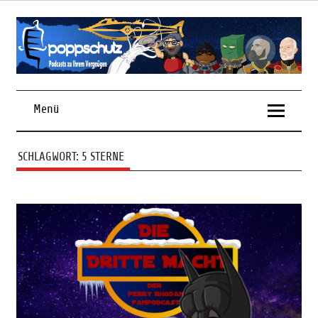
Skip
to
content
Podcasts zu Ihrem Vergnügen
Menü
SCHLAGWORT:
5 STERNE