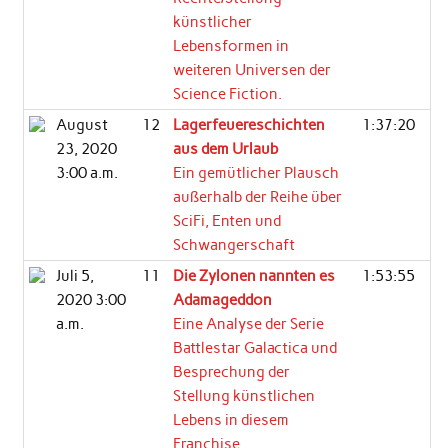
künstlicher
Lebensformen in
weiteren Universen der
Science Fiction.
August
12
Lagerfeuereschichten
1:37:20
23, 2020
aus dem Urlaub
3:00 a.m.
Ein gemütlicher Plausch
außerhalb der Reihe über
SciFi, Enten und
Schwangerschaft
Juli 5,
11
Die Zylonen nannten es
1:53:55
2020 3:00
Adamageddon
a.m.
Eine Analyse der Serie
Battlestar Galactica und
Besprechung der
Stellung künstlichen
Lebens in diesem
Franchise