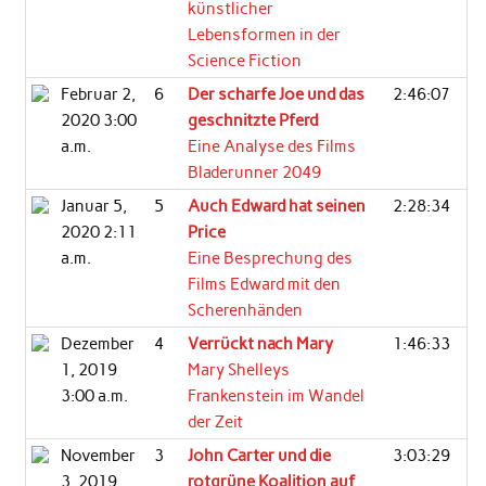
künstlicher
Lebensformen in der
Science Fiction
Februar 2,
6
Der scharfe Joe und das
2:46:07
2020 3:00
geschnitzte Pferd
a.m.
Eine Analyse des Films
Bladerunner 2049
Januar 5,
5
Auch Edward hat seinen
2:28:34
2020 2:11
Price
a.m.
Eine Besprechung des
Films Edward mit den
Scherenhänden
Dezember
4
Verrückt nach Mary
1:46:33
1, 2019
Mary Shelleys
3:00 a.m.
Frankenstein im Wandel
der Zeit
November
3
John Carter und die
3:03:29
3, 2019
rotgrüne Koalition auf