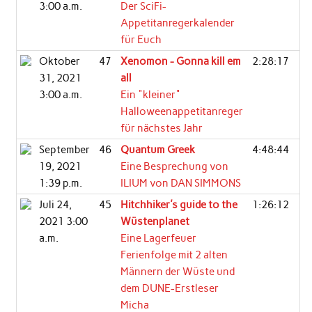
3:00 a.m.
Der SciFi-
Appetitanregerkalender
für Euch
Oktober
47
Xenomon - Gonna kill em
2:28:17
31, 2021
all
3:00 a.m.
Ein "kleiner"
Halloweenappetitanreger
für nächstes Jahr
September
46
Quantum Greek
4:48:44
19, 2021
Eine Besprechung von
1:39 p.m.
ILIUM von DAN SIMMONS
Juli 24,
45
Hitchhiker's guide to the
1:26:12
2021 3:00
Wüstenplanet
a.m.
Eine Lagerfeuer
Ferienfolge mit 2 alten
Männern der Wüste und
dem DUNE-Erstleser
Micha