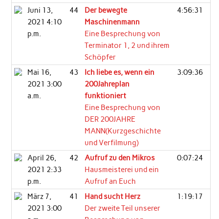
Juni 13,
44
Der bewegte
4:56:31
2021 4:10
Maschinenmann
p.m.
Eine Besprechung von
Terminator 1, 2 und ihrem
Schöpfer
Mai 16,
43
Ich liebe es, wenn ein
3:09:36
2021 3:00
200Jahreplan
a.m.
funktioniert
Eine Besprechung von
DER 200JAHRE
MANN(Kurzgeschichte
und Verfilmung)
April 26,
42
Aufruf zu den Mikros
0:07:24
2021 2:33
Hausmeisterei und ein
p.m.
Aufruf an Euch
März 7,
41
Hand sucht Herz
1:19:17
2021 3:00
Der zweite Teil unserer