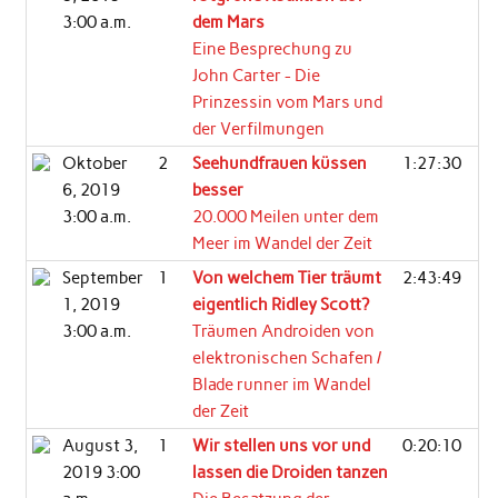
3:00 a.m.
dem Mars
Eine Besprechung zu
John Carter - Die
Prinzessin vom Mars und
der Verfilmungen
Oktober
2
Seehundfrauen küssen
1:27:30
6, 2019
besser
3:00 a.m.
20.000 Meilen unter dem
Meer im Wandel der Zeit
September
1
Von welchem Tier träumt
2:43:49
1, 2019
eigentlich Ridley Scott?
3:00 a.m.
Träumen Androiden von
elektronischen Schafen /
Blade runner im Wandel
der Zeit
August 3,
1
Wir stellen uns vor und
0:20:10
2019 3:00
lassen die Droiden tanzen