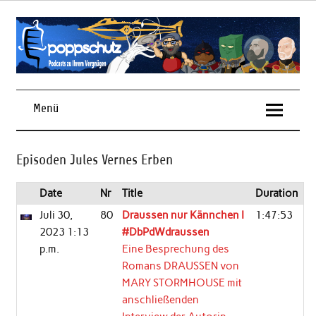
Skip
to
content
Podcasts zu Ihrem Vergnügen
Menü
Episoden Jules Vernes Erben
Date
Nr
Title
Duration
Juli 30,
80
Draussen nur Kännchen I
1:47:53
2023 1:13
#DbPdWdraussen
p.m.
Eine Besprechung des
Romans DRAUSSEN von
MARY STORMHOUSE mit
anschließenden