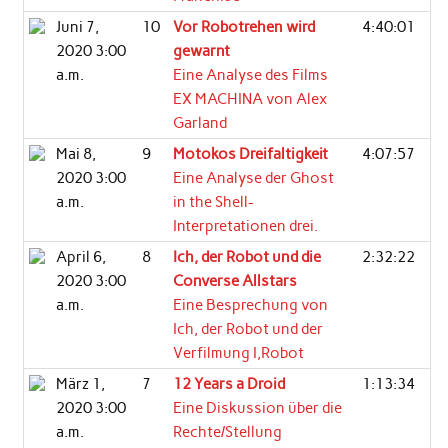
Juni 7,
10
Vor Robotrehen wird
4:40:01
2020 3:00
gewarnt
a.m.
Eine Analyse des Films
EX MACHINA von Alex
Garland
Mai 8,
9
Motokos Dreifaltigkeit
4:07:57
2020 3:00
Eine Analyse der Ghost
a.m.
in the Shell-
Interpretationen drei.
April 6,
8
Ich, der Robot und die
2:32:22
2020 3:00
Converse Allstars
a.m.
Eine Besprechung von
Ich, der Robot und der
Verfilmung I,Robot
März 1,
7
12 Years a Droid
1:13:34
2020 3:00
Eine Diskussion über die
a.m.
Rechte/Stellung