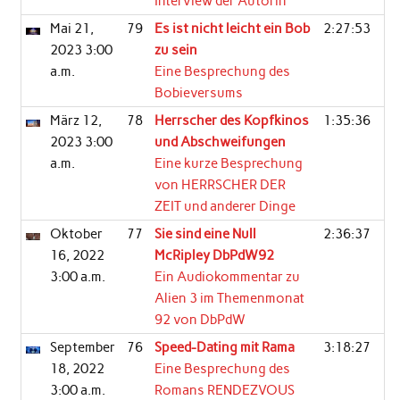
Interview der Autorin
Mai 21,
79
Es ist nicht leicht ein Bob
2:27:53
2023 3:00
zu sein
a.m.
Eine Besprechung des
Bobieversums
März 12,
78
Herrscher des Kopfkinos
1:35:36
2023 3:00
und Abschweifungen
a.m.
Eine kurze Besprechung
von HERRSCHER DER
ZEIT und anderer Dinge
Oktober
77
Sie sind eine Null
2:36:37
16, 2022
McRipley DbPdW92
3:00 a.m.
Ein Audiokommentar zu
Alien 3 im Themenmonat
92 von DbPdW
September
76
Speed-Dating mit Rama
3:18:27
18, 2022
Eine Besprechung des
3:00 a.m.
Romans RENDEZVOUS