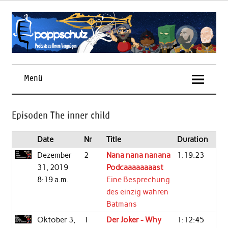
Skip
to
content
Podcasts zu Ihrem Vergnügen
Menü
Episoden The inner child
Date
Nr
Title
Duration
Dezember
2
Nana nana nanana
1:19:23
31, 2019
Podcaaaaaaaast
8:19 a.m.
Eine Besprechung
des einzig wahren
Batmans
Oktober 3,
1
Der Joker - Why
1:12:45