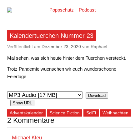
Skip
to
content
Podcasts zu Ihrem Vergnügen
Kalendertuerchen Nummer 23
Veröffentlicht am
Dezember 23, 2020
von
Raphael
Mal sehen, was sich heute hinter dem Tuerchen versteckt.
Trotz Pandemie wuenschen wir euch wunderschoene
Feiertage
Download
Show URL
Adventskalender
Science Fiction
SciFi
Weihnachten
2 Kommentare
Michael Kleu