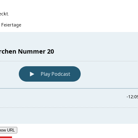
eckt.
 Feiertage
how URL