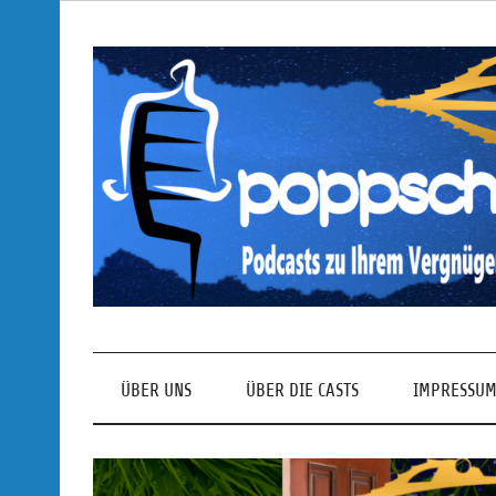
Skip
to
content
Podcasts zu Ihrem Vergnügen
ÜBER UNS
ÜBER DIE CASTS
IMPRESSUM