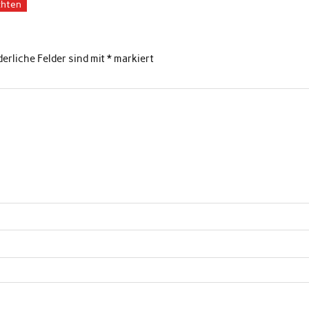
hten
derliche Felder sind mit
*
markiert