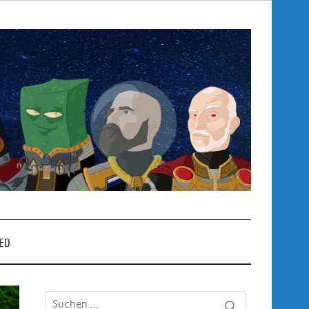
Pop
– P
ED