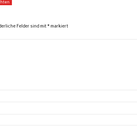
hten
derliche Felder sind mit
*
markiert