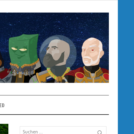
Pop
– P
ED