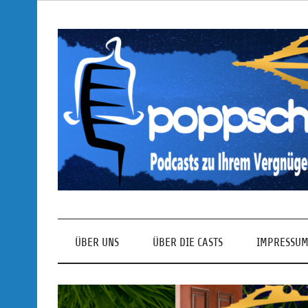
Skip
to
content
Podcasts zu Ihrem Vergnügen
ÜBER UNS
ÜBER DIE CASTS
IMPRESSUM