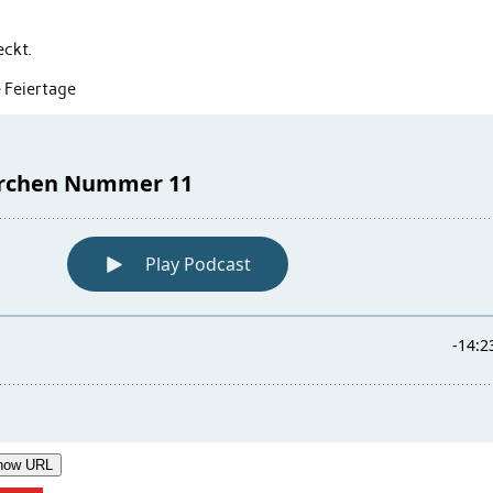
eckt.
 Feiertage
how URL