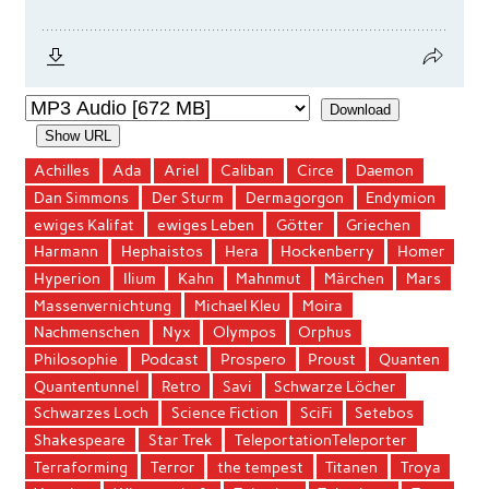
Download
Show URL
Achilles
Ada
Ariel
Caliban
Circe
Daemon
Dan Simmons
Der Sturm
Dermagorgon
Endymion
ewiges Kalifat
ewiges Leben
Götter
Griechen
Harmann
Hephaistos
Hera
Hockenberry
Homer
Hyperion
Ilium
Kahn
Mahnmut
Märchen
Mars
Massenvernichtung
Michael Kleu
Moira
Nachmenschen
Nyx
Olympos
Orphus
Philosophie
Podcast
Prospero
Proust
Quanten
Quantentunnel
Retro
Savi
Schwarze Löcher
Schwarzes Loch
Science Fiction
SciFi
Setebos
Shakespeare
Star Trek
TeleportationTeleporter
Terraforming
Terror
the tempest
Titanen
Troya