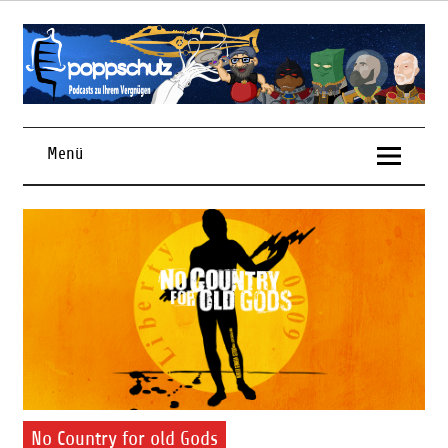
Skip
to
content
Podcasts zu Ihrem Vergnügen
Menü
No Country for old Gods