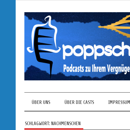
Skip
to
content
Podcasts zu Ihrem Vergnügen
ÜBER UNS
ÜBER DIE CASTS
IMPRESSUM
SCHLAGWORT:
NACHMENSCHEN