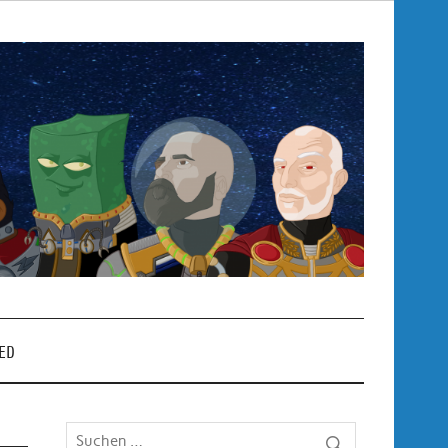
Pop
– P
ED