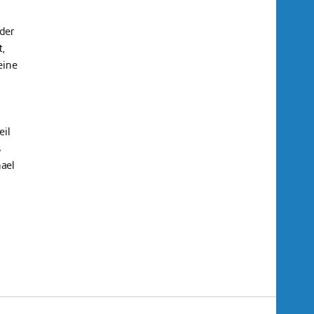
der
,
eine
eil
s
ael