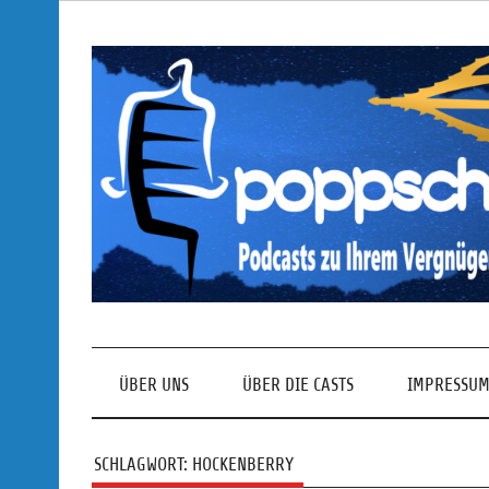
Skip
to
content
Podcasts zu Ihrem Vergnügen
ÜBER UNS
ÜBER DIE CASTS
IMPRESSUM
SCHLAGWORT:
HOCKENBERRY