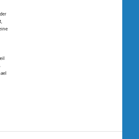
der
,
eine
eil
s
ael