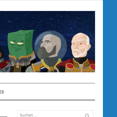
Pop
– P
ED