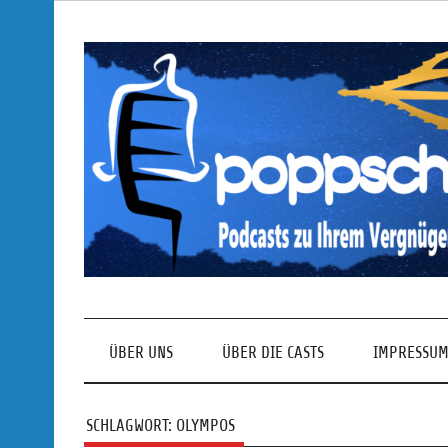
Skip
to
content
Podcasts zu Ihrem Vergnügen
ÜBER UNS
ÜBER DIE CASTS
IMPRESSUM
SCHLAGWORT:
OLYMPOS