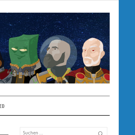
Pop
– P
ED