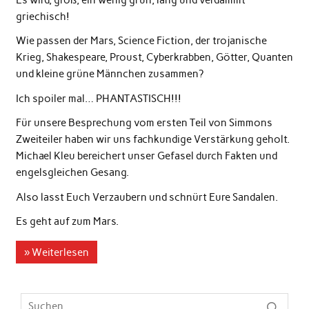
Es wird, groß, ein wenig grün, lang und verdammt
griechisch!
Wie passen der Mars, Science Fiction, der trojanische
Krieg, Shakespeare, Proust, Cyberkrabben, Götter, Quanten
und kleine grüne Männchen zusammen?
Ich spoiler mal… PHANTASTISCH!!!
Für unsere Besprechung vom ersten Teil von Simmons
Zweiteiler haben wir uns fachkundige Verstärkung geholt.
Michael Kleu bereichert unser Gefasel durch Fakten und
engelsgleichen Gesang.
Also lasst Euch Verzaubern und schnürt Eure Sandalen.
Es geht auf zum Mars.
» Weiterlesen