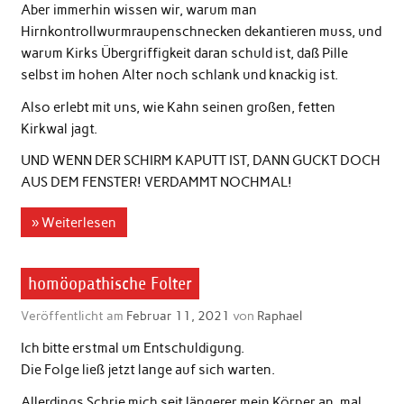
Aber immerhin wissen wir, warum man
Hirnkontrollwurmraupenschnecken dekantieren muss, und
warum Kirks Übergriffigkeit daran schuld ist, daß Pille
selbst im hohen Alter noch schlank und knackig ist.
Also erlebt mit uns, wie Kahn seinen großen, fetten
Kirkwal jagt.
UND WENN DER SCHIRM KAPUTT IST, DANN GUCKT DOCH
AUS DEM FENSTER! VERDAMMT NOCHMAL!
» Weiterlesen
homöopathische Folter
Veröffentlicht am
Februar 11, 2021
von
Raphael
Ich bitte erstmal um Entschuldigung.
Die Folge ließ jetzt lange auf sich warten.
Allerdings Schrie mich seit längerer mein Körper an, mal