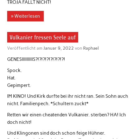
TROJA FÄLLT NICHT!
» Weiterlesen
Vulkanier fressen Seele auf
Veröffentlicht am
Januar 9, 2022
von
Raphael
GENESIIIIIIIIIS?!?!?!?!?!?!?!?!
Spock.
Hat.
Gepimpert.
IM KINO! Und Kirk durfte bei ihr nicht ran. Sein Sohn auch
nicht. Familienpech. *Schultern zuckt*
Retten wir einen cheatenden Vulkanier. sterben? HA! Ich
doch nicht!
Und Klingonen sind doch schon feige Hühner.