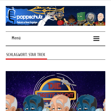
Skip
to
content
Podcasts zu Ihrem Vergnügen
Menü
SCHLAGWORT:
STAR TREK