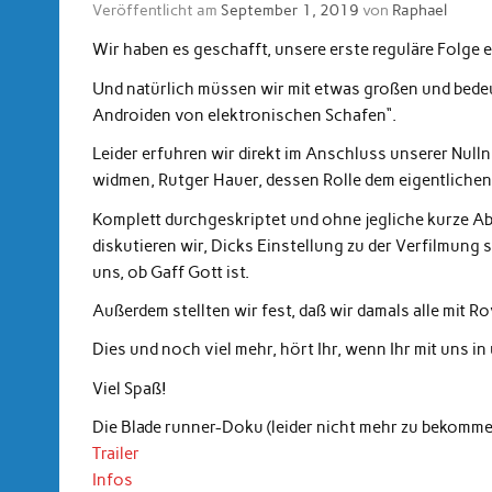
Veröffentlicht am
September 1, 2019
von
Raphael
Wir haben es geschafft, unsere erste reguläre Folge er
Und natürlich müssen wir mit etwas großen und bede
Androiden von elektronischen Schafen“.
Leider erfuhren wir direkt im Anschluss unserer Nu
widmen, Rutger Hauer, dessen Rolle dem eigentlichen 
Komplett durchgeskriptet und ohne jegliche kurze 
diskutieren wir, Dicks Einstellung zu der Verfilmung
uns, ob Gaff Gott ist.
Außerdem stellten wir fest, daß wir damals alle mit R
Dies und noch viel mehr, hört Ihr, wenn Ihr mit uns in
Viel Spaß!
Die Blade runner-Doku (leider nicht mehr zu bekomme
Trailer
Infos