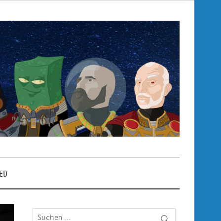
Pop
– P
ED