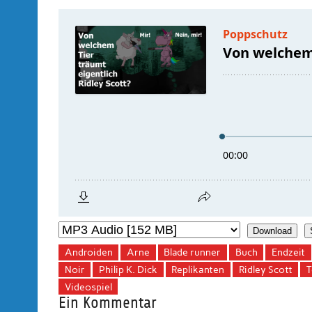
Download
Androiden
Arne
Blade runner
Buch
Endzeit
Noir
Philip K. Dick
Replikanten
Ridley Scott
T
Videospiel
Ein Kommentar