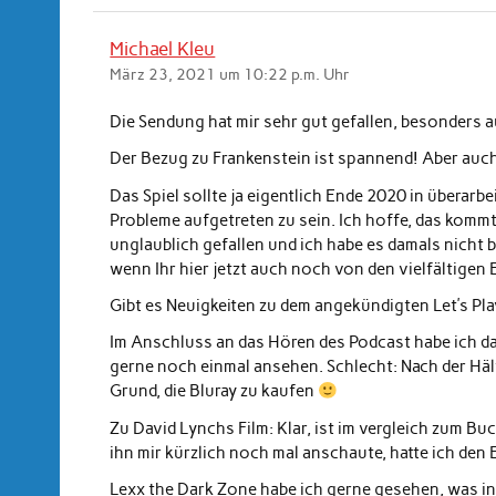
Michael Kleu
März 23, 2021 um 10:22 p.m. Uhr
Die Sendung hat mir sehr gut gefallen, besonders a
Der Bezug zu Frankenstein ist spannend! Aber auch 
Das Spiel sollte ja eigentlich Ende 2020 in überarb
Probleme aufgetreten zu sein. Ich hoffe, das komm
unglaublich gefallen und ich habe es damals nicht 
wenn Ihr hier jetzt auch noch von den vielfältigen 
Gibt es Neuigkeiten zu dem angekündigten Let’s Pla
Im Anschluss an das Hören des Podcast habe ich da
gerne noch einmal ansehen. Schlecht: Nach der Häl
Grund, die Bluray zu kaufen
Zu David Lynchs Film: Klar, ist im vergleich zum Buch
ihn mir kürzlich noch mal anschaute, hatte ich den E
Lexx the Dark Zone habe ich gerne gesehen, was in