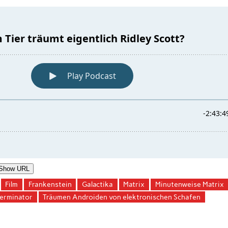
Show URL
Film
Frankenstein
Galactika
Matrix
Minutenweise Matrix
erminator
Träumen Androiden von elektronischen Schafen