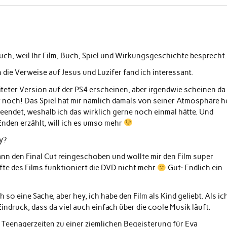
uch, weil Ihr Film, Buch, Spiel und Wirkungsgeschichte besprecht.
die Verweise auf Jesus und Luzifer fand ich interessant.
eiteter Version auf der PS4 erscheinen, aber irgendwie scheinen da
t noch! Das Spiel hat mir nämlich damals von seiner Atmosphäre h
beendet, weshalb ich das wirklich gerne noch einmal hätte. Und
Enden erzählt, will ich es umso mehr
y?
nn den Final Cut reingeschoben und wollte mir den Film super
fte des Films funktioniert die DVD nicht mehr
Gut: Endlich ein
 so eine Sache, aber hey, ich habe den Film als Kind geliebt. Als ic
indruck, dass da viel auch einfach über die coole Musik läuft.
 Teenagerzeiten zu einer ziemlichen Begeisterung für Eva