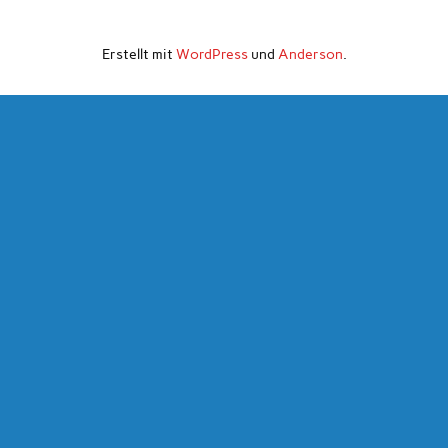
Erstellt mit
WordPress
und
Anderson
.