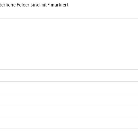
derliche Felder sind mit
*
markiert