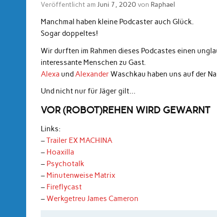
Veröffentlicht am
Juni 7, 2020
von
Raphael
Manchmal haben kleine Podcaster auch Glück.
Sogar doppeltes!
Wir durften im Rahmen dieses Podcastes einen unglau
interessante Menschen zu Gast.
Alexa
und
Alexander
Waschkau haben uns auf der Nau
Und nicht nur für Jäger gilt…
VOR (ROBOT)REHEN WIRD GEWARNT
Links:
–
Trailer EX MACHINA
–
Hoaxilla
–
Psychotalk
–
Minutenweise Matrix
–
Fireflycast
–
Werkgetreu James Cameron