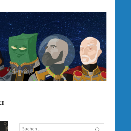
Pop
– P
ED