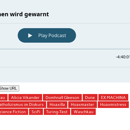
Show URL
kau
Alicia Vikander
Domhnall Gleeson
Dune
EX MACHINA
tholizismus im Diskurs
Hoaxilla
Hoaxmaster
Hoaxmistress
cience Fiction
SciFi
Turing-Test
Waschkau