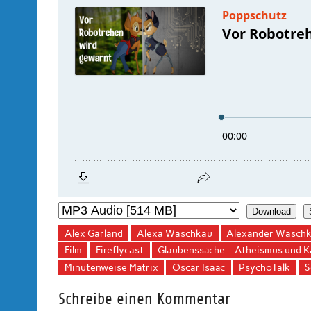
Download
Alex Garland
Alexa Waschkau
Alexander Wasch
Film
Fireflycast
Glaubenssache – Atheismus und Ka
Minutenweise Matrix
Oscar Isaac
PsychoTalk
S
Schreibe einen Kommentar