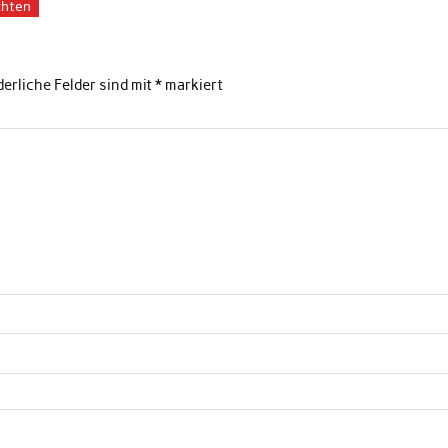
hten
derliche Felder sind mit
*
markiert