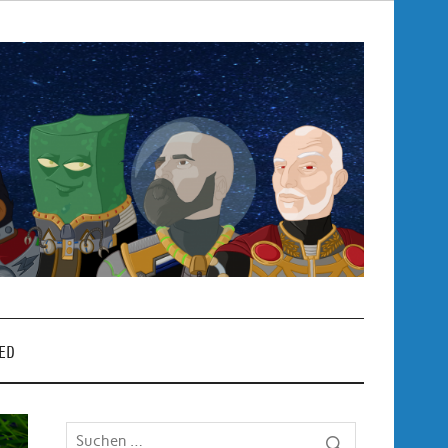
Pop
– P
ED