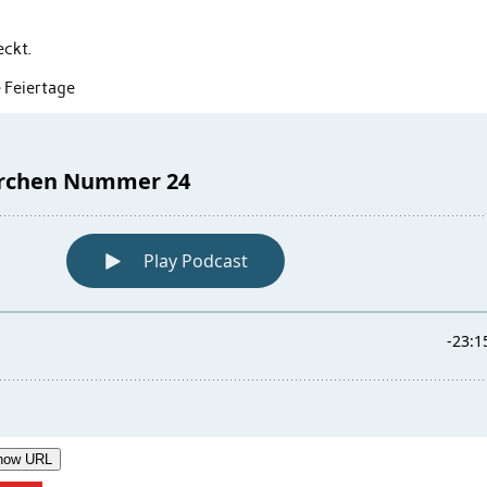
eckt.
 Feiertage
how URL