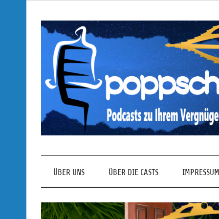
Skip
to
content
Podcasts zu Ihrem Vergnügen
ÜBER UNS
ÜBER DIE CASTS
IMPRESSUM