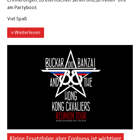
Erinnerungen, zu eternischen Serien und „erfreuen“ uns
am Partyboot.
Viel Spaß
» Weiterlesen
Kleine Ersatzfolge aber Coolness ist wichtiger