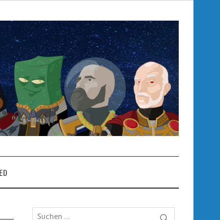
Pop
– P
ED