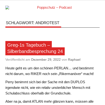
Skip
to
content
Podcasts zu Ihrem Vergnügen
SCHLAGWORT:
ANDROTEST
Greg-1s Tagebuch –
Silberbandbesprechung 24
Veröffentlicht am
Dezember 29, 2022
von
Raphael
Heute geht es um den schönen PERLAN… und bestimmt
nicht darum, wo RIKER noch sein „Rikermanöver“ macht!
Perry benimmt sich bei der Sache mit den DUPLOS
irgendwie nicht, wie ein relativ unsterblicher Mensch mit
Schulabschluss oberhalb der Grundschule.
Aber na ja, damit ATLAN mehr glänzen kann, müssen alle