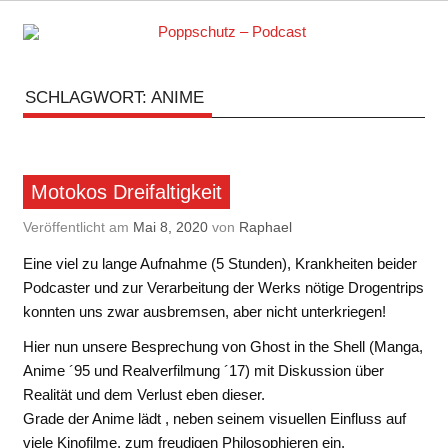
Skip
to
content
Podcasts zu Ihrem Vergnügen
SCHLAGWORT:
ANIME
Motokos Dreifaltigkeit
Veröffentlicht am
Mai 8, 2020
von
Raphael
Eine viel zu lange Aufnahme (5 Stunden), Krankheiten beider
Podcaster und zur Verarbeitung der Werks nötige Drogentrips
konnten uns zwar ausbremsen, aber nicht unterkriegen!
Hier nun unsere Besprechung von Ghost in the Shell (Manga,
Anime ´95 und Realverfilmung ´17) mit Diskussion über
Realität und dem Verlust eben dieser.
Grade der Anime lädt , neben seinem visuellen Einfluss auf
viele Kinofilme, zum freudigen Philosophieren ein.