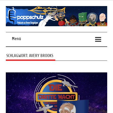
Skip
to
content
Podcasts zu Ihrem Vergnügen
Menü
SCHLAGWORT:
AVERY BROOKS