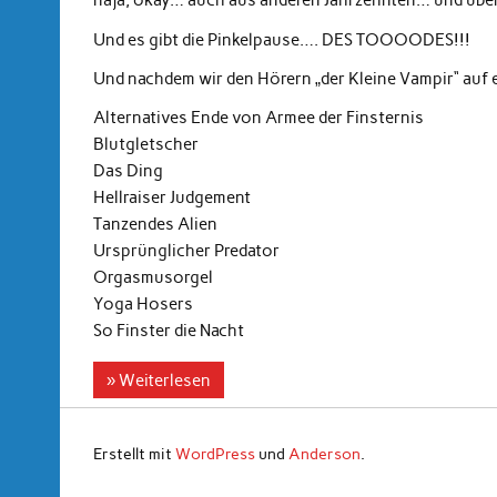
naja, okay… auch aus anderen Jahrzehnten… und über
Und es gibt die Pinkelpause…. DES TOOOODES!!!
Und nachdem wir den Hörern „der Kleine Vampir“ au
Alternatives Ende von Armee der Finsternis
Blutgletscher
Das Ding
Hellraiser Judgement
Tanzendes Alien
Ursprünglicher Predator
Orgasmusorgel
Yoga Hosers
So Finster die Nacht
» Weiterlesen
Erstellt mit
WordPress
und
Anderson
.