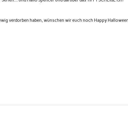
 Serien… und Hallo Spencer und darüber das TIFFY SCHEIßE IST!
f ewig verdorben haben, wünschen wir euch noch Happy Hallowee