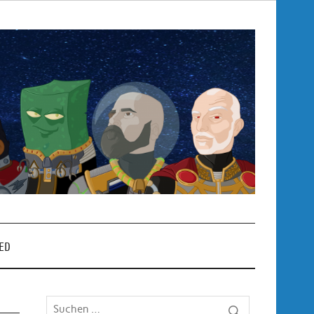
Pop
– P
ED