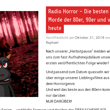
Radio Horror – Die besten
Morde der 80er, 90er und 
heute
Veröffentlicht am
Oktober 31, 2018
vo
Raphael
Nach unserer „Herbstpause“ melden w
uns zum fast Aufnahmejubiläum unse
ersten veröffentlichten Folge wieder!
Und passend zum Datum quasseln wir
über einige unserer Lieblingsfilme aus
dem Horrorgenre.
Und weil das beste aus den 80ern ko
nur darüber.
NUR DARÜBER!