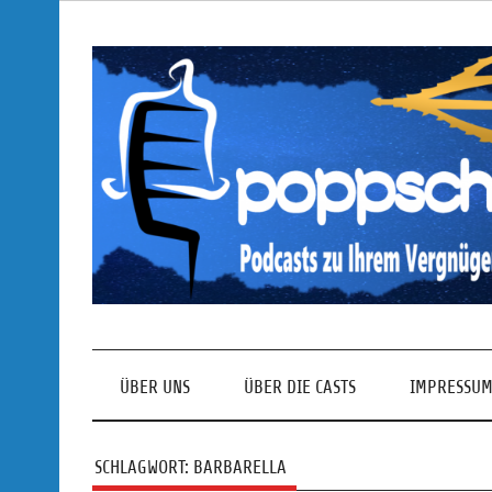
Skip
to
content
Podcasts zu Ihrem Vergnügen
ÜBER UNS
ÜBER DIE CASTS
IMPRESSUM
SCHLAGWORT:
BARBARELLA