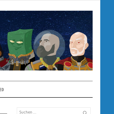
Pop
– P
ED