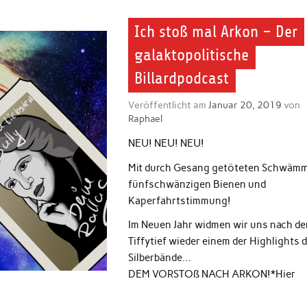
Ich stoß mal Arkon – Der
galaktopolitische
Billardpodcast
Veröffentlicht am
Januar 20, 2019
von
Raphael
NEU! NEU! NEU!
Mit durch Gesang getöteten Schwäm
fünfschwänzigen Bienen und
Kaperfahrtstimmung!
Im Neuen Jahr widmen wir uns nach d
Tiffytief wieder einem der Highlights 
Silberbände…
DEM VORSTOß NACH ARKON!*Hier