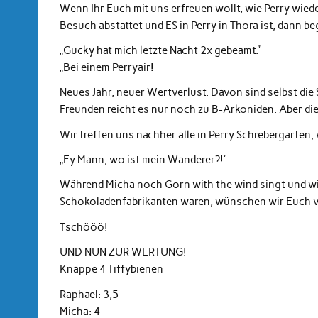
Wenn Ihr Euch mit uns erfreuen wollt, wie Perry wiede
Besuch abstattet und ES in Perry in Thora ist, dann b
„Gucky hat mich letzte Nacht 2x gebeamt.“
„Bei einem Perryair!
Neues Jahr, neuer Wertverlust. Davon sind selbst die 
Freunden reicht es nur noch zu B-Arkoniden. Aber di
Wir treffen uns nachher alle in Perry Schrebergarten,
„Ey Mann, wo ist mein Wanderer?!“
Während Micha noch Gorn with the wind singt und wi
Schokoladenfabrikanten waren, wünschen wir Euch v
Tschööö!
UND NUN ZUR WERTUNG!
Knappe 4 Tiffybienen
Raphael: 3,5
Micha: 4