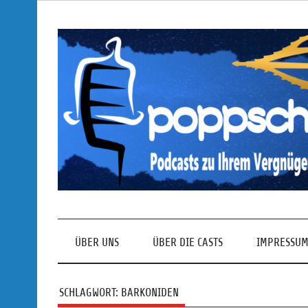
Skip
to
content
Podcasts zu Ihrem Vergnügen
ÜBER UNS
ÜBER DIE CASTS
IMPRESSUM
SCHLAGWORT:
BARKONIDEN