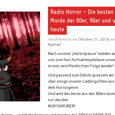
Radio Horror – Die besten
Morde der 80er, 90er und 
heute
Veröffentlicht am
Oktober 31, 2018
vo
Raphael
Nach unserer „Herbstpause“ melden w
uns zum fast Aufnahmejubiläum unse
ersten veröffentlichten Folge wieder!
Und passend zum Datum quasseln wir
über einige unserer Lieblingsfilme aus
dem Horrorgenre.
Und weil das beste aus den 80ern ko
nur darüber.
NUR DARÜBER!