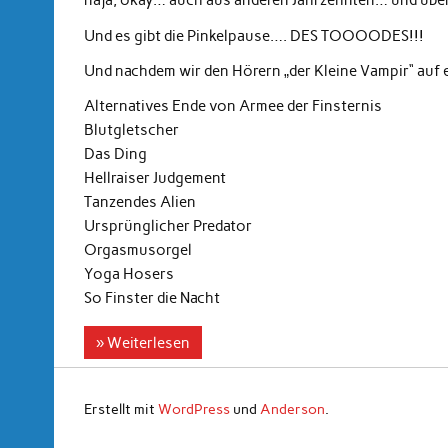
naja, okay… auch aus anderen Jahrzehnten… und über
Und es gibt die Pinkelpause…. DES TOOOODES!!!
Und nachdem wir den Hörern „der Kleine Vampir“ au
Alternatives Ende von Armee der Finsternis
Blutgletscher
Das Ding
Hellraiser Judgement
Tanzendes Alien
Ursprünglicher Predator
Orgasmusorgel
Yoga Hosers
So Finster die Nacht
» Weiterlesen
Erstellt mit
WordPress
und
Anderson
.