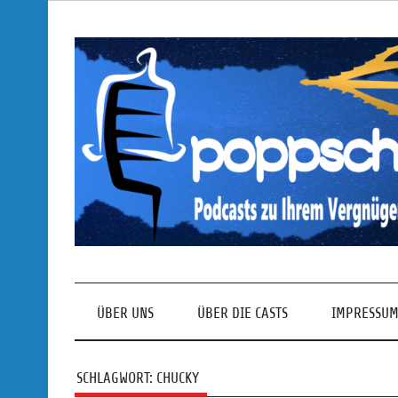
Skip
to
content
Podcasts zu Ihrem Vergnügen
ÜBER UNS
ÜBER DIE CASTS
IMPRESSUM
SCHLAGWORT:
CHUCKY