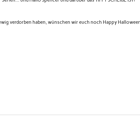
 Serien… und Hallo Spencer und darüber das TIFFY SCHEIßE IST!
f ewig verdorben haben, wünschen wir euch noch Happy Hallowee