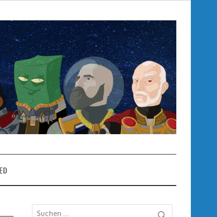
Pop
– P
ED