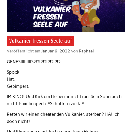
Vulkanier fressen Seele auf
Veröffentlicht am
Januar 9, 2022
von
Raphael
GENESIIIIIIIIIS?!?!?!?!?!?!?!?!
Spock.
Hat.
Gepimpert.
IM KINO! Und Kirk durfte bei ihr nicht ran. Sein Sohn auch
nicht. Familienpech. *Schultern zuckt*
Retten wir einen cheatenden Vulkanier. sterben? HA! Ich
doch nicht!
Und Klingonen sind doch schon feige Hühner.