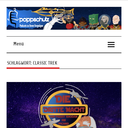
Skip
to
content
Podcasts zu Ihrem Vergnügen
Menü
SCHLAGWORT:
CLASSIC TREK