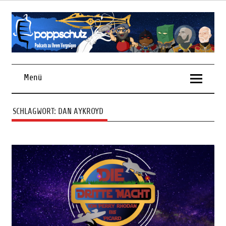
Skip
to
content
Podcasts zu Ihrem Vergnügen
Menü
SCHLAGWORT:
DAN AYKROYD