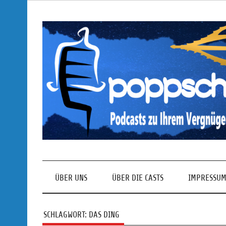
Skip
to
content
Podcasts zu Ihrem Vergnügen
ÜBER UNS
ÜBER DIE CASTS
IMPRESSUM
SCHLAGWORT:
DAS DING