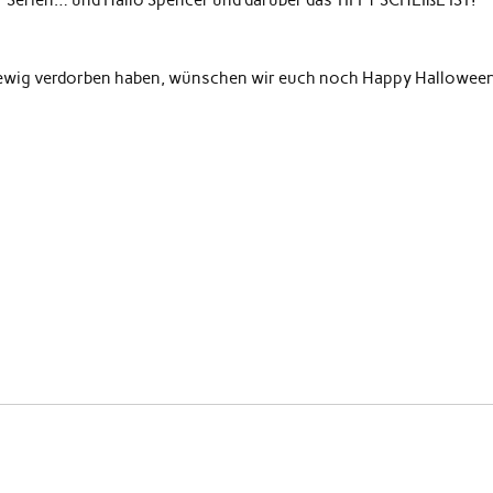
 Serien… und Hallo Spencer und darüber das TIFFY SCHEIßE IST!
f ewig verdorben haben, wünschen wir euch noch Happy Hallowee