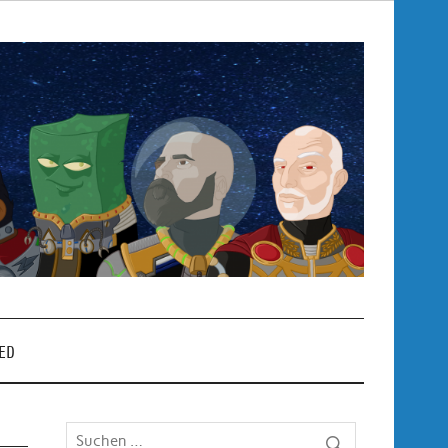
Pop
– P
ED