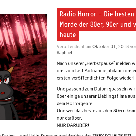
Radio Horror – Die besten
Morde der 80er, 90er und 
heute
Veröffentlicht am
Oktober 31, 2018
vo
Raphael
Nach unserer „Herbstpause“ melden w
uns zum fast Aufnahmejubiläum unse
ersten veröffentlichten Folge wieder!
Und passend zum Datum quasseln wir
über einige unserer Lieblingsfilme aus
dem Horrorgenre.
Und weil das beste aus den 80ern ko
nur darüber.
NUR DARÜBER!