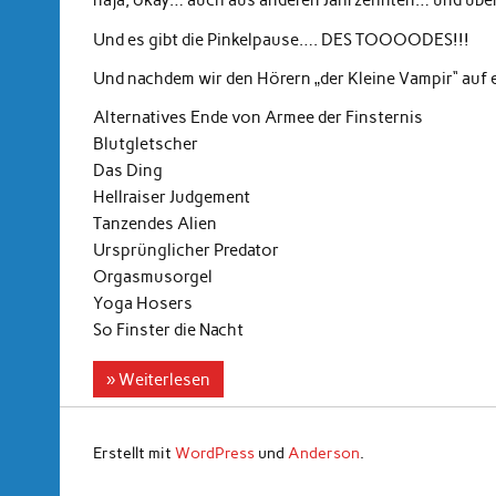
naja, okay… auch aus anderen Jahrzehnten… und über
Und es gibt die Pinkelpause…. DES TOOOODES!!!
Und nachdem wir den Hörern „der Kleine Vampir“ au
Alternatives Ende von Armee der Finsternis
Blutgletscher
Das Ding
Hellraiser Judgement
Tanzendes Alien
Ursprünglicher Predator
Orgasmusorgel
Yoga Hosers
So Finster die Nacht
» Weiterlesen
Erstellt mit
WordPress
und
Anderson
.