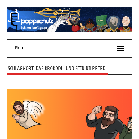
Skip
to
content
Podcasts zu Ihrem Vergnügen
Menü
SCHLAGWORT:
DAS KROKODIL UND SEIN NILPFERD