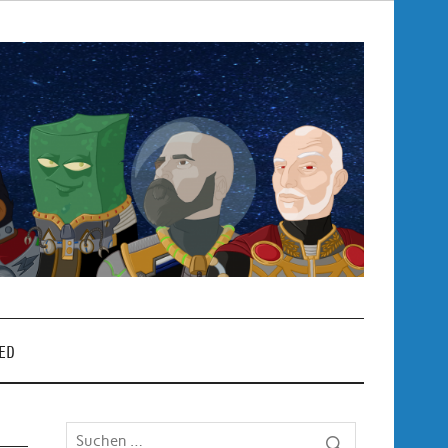
Pop
– P
ED