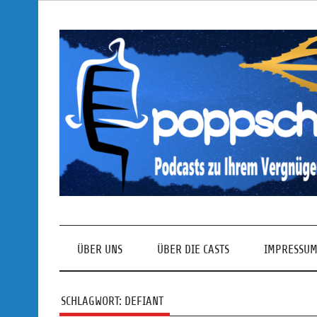
Skip
to
content
Podcasts zu Ihrem Vergnügen
ÜBER UNS
ÜBER DIE CASTS
IMPRESSUM
SCHLAGWORT:
DEFIANT