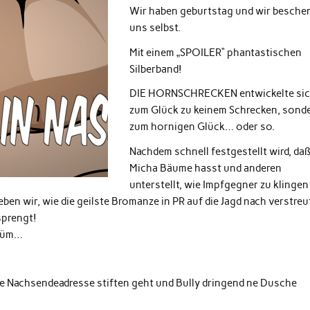
Wir haben geburtstag und wir besche
uns selbst.
Mit einem „SPOILER“ phantastischen
Silberband!
DIE HORNSCHRECKEN entwickelte si
zum Glück zu keinem Schrecken, sond
zum hornigen Glück… oder so.
Nachdem schnell festgestellt wird, da
Micha Bäume hasst und anderen
unterstellt, wie Impfgegner zu klingen 
eben wir, wie die geilste Bromanze in PR auf die Jagd nach verstre
sprengt!
stüm…
e Nachsendeadresse stiften geht und Bully dringend ne Dusche