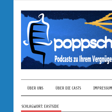
Skip
to
content
Podcasts zu Ihrem Vergnügen
ÜBER UNS
ÜBER DIE CASTS
IMPRESSUM
SCHLAGWORT:
EASTSIDE