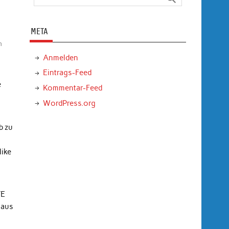
META
n
Anmelden
Eintrags-Feed
e
Kommentar-Feed
WordPress.org
b zu
like
TE
 aus