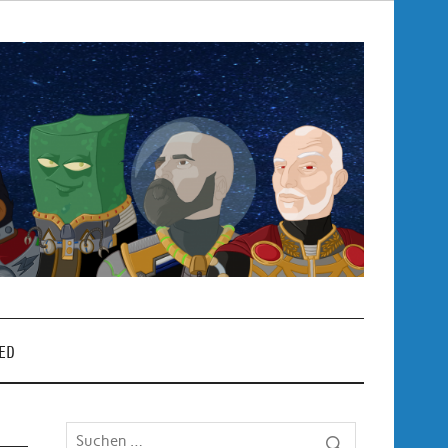
Pop
– P
ED