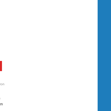
on
n
en