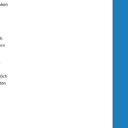
nken
ch
ern
ß
(Ich
uten