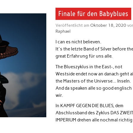
Finale für den Babyblues
Veröffentlicht am
Oktober 18, 2020
vo
Raphael
I can es nicht believen.
It´s the letzte Band of Silver before th
great Erfahrung für uns alle.
The Blueszyklus in the East-, not
Westside endet now an danach geht a
the Masters of the Universe… Inseln.
And da speaken alle so good englisch 
wir.
In KAMPF GEGEN DIE BLUES, dem
Abschlussband des Zyklus DAS ZWEI
IMPERIUM drehen alle nochmal richtig