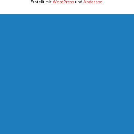
Erstellt mit
WordPress
und
Anderson
.