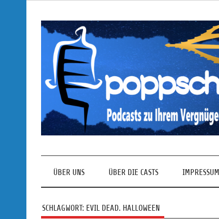
Skip
to
content
Podcasts zu Ihrem Vergnügen
ÜBER UNS
ÜBER DIE CASTS
IMPRESSUM
SCHLAGWORT:
EVIL DEAD. HALLOWEEN