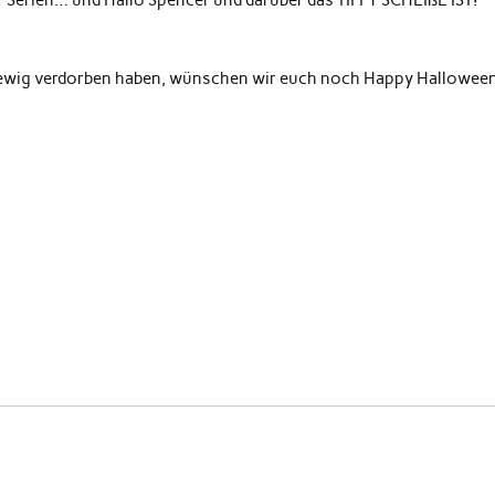
 Serien… und Hallo Spencer und darüber das TIFFY SCHEIßE IST!
f ewig verdorben haben, wünschen wir euch noch Happy Hallowee