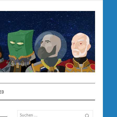
Pop
– P
ED