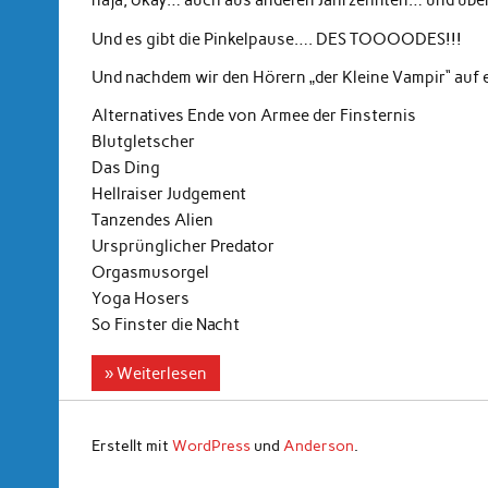
naja, okay… auch aus anderen Jahrzehnten… und über
Und es gibt die Pinkelpause…. DES TOOOODES!!!
Und nachdem wir den Hörern „der Kleine Vampir“ au
Alternatives Ende von Armee der Finsternis
Blutgletscher
Das Ding
Hellraiser Judgement
Tanzendes Alien
Ursprünglicher Predator
Orgasmusorgel
Yoga Hosers
So Finster die Nacht
» Weiterlesen
Erstellt mit
WordPress
und
Anderson
.