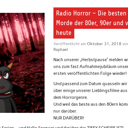
Radio Horror – Die besten
Morde der 80er, 90er und 
heute
Veröffentlicht am
Oktober 31, 2018
vo
Raphael
Nach unserer „Herbstpause“ melden w
uns zum fast Aufnahmejubiläum unse
ersten veröffentlichten Folge wieder!
Und passend zum Datum quasseln wir
über einige unserer Lieblingsfilme aus
dem Horrorgenre.
Und weil das beste aus den 80ern ko
nur darüber.
NUR DARÜBER!