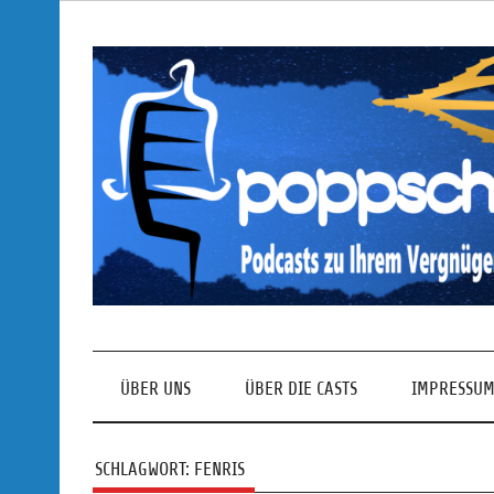
Skip
to
content
Podcasts zu Ihrem Vergnügen
ÜBER UNS
ÜBER DIE CASTS
IMPRESSUM
SCHLAGWORT:
FENRIS