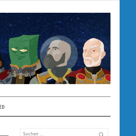
Pop
– P
ED