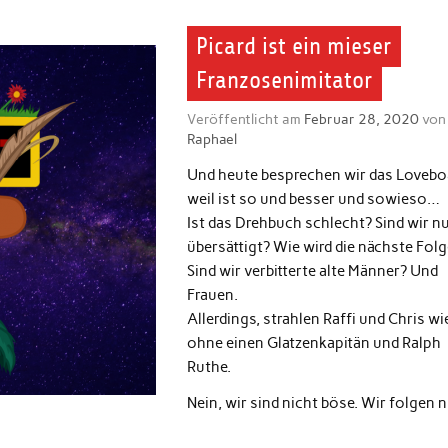
Picard ist ein mieser
Franzosenimitator
Veröffentlicht am
Februar 28, 2020
von
Raphael
Und heute besprechen wir das Lovebo
weil ist so und besser und sowieso…
Ist das Drehbuch schlecht? Sind wir n
übersättigt? Wie wird die nächste Folg
Sind wir verbitterte alte Männer? Und
Frauen.
Allerdings, strahlen Raffi und Chris wi
ohne einen Glatzenkapitän und Ralph
Ruthe.
Nein, wir sind nicht böse. Wir folgen 