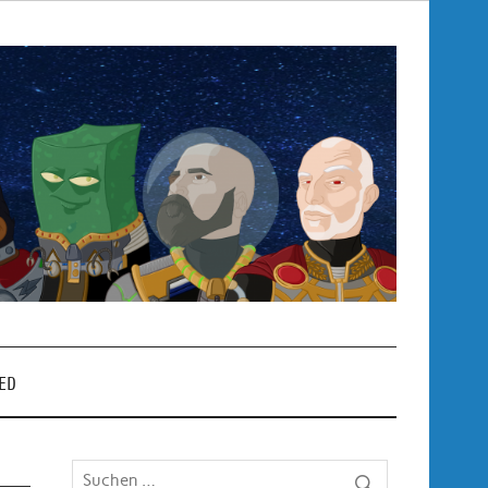
Pop
– P
ED