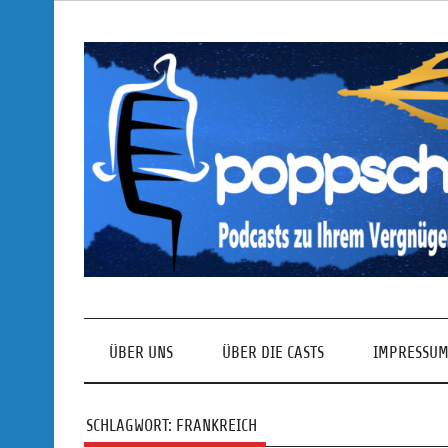
Skip
to
content
Podcasts zu Ihrem Vergnügen
ÜBER UNS
ÜBER DIE CASTS
IMPRESSUM
SCHLAGWORT:
FRANKREICH