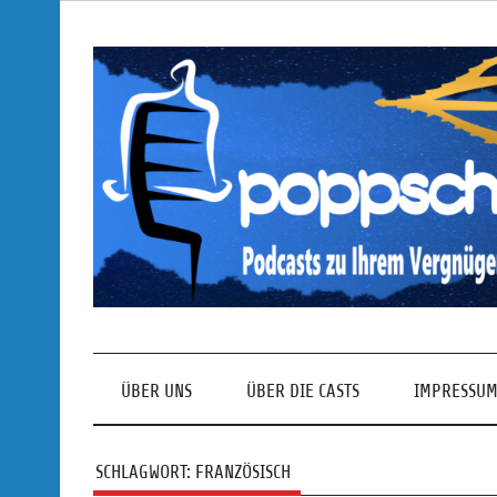
Skip
to
content
Podcasts zu Ihrem Vergnügen
ÜBER UNS
ÜBER DIE CASTS
IMPRESSUM
SCHLAGWORT:
FRANZÖSISCH