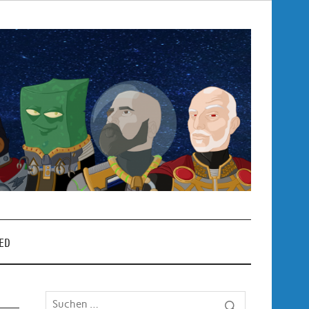
Pop
– P
ED