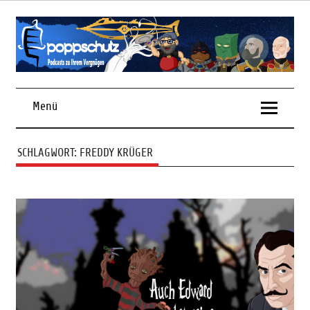
Skip
to
content
Podcasts zu Ihrem Vergnügen
Menü
SCHLAGWORT:
FREDDY KRÜGER