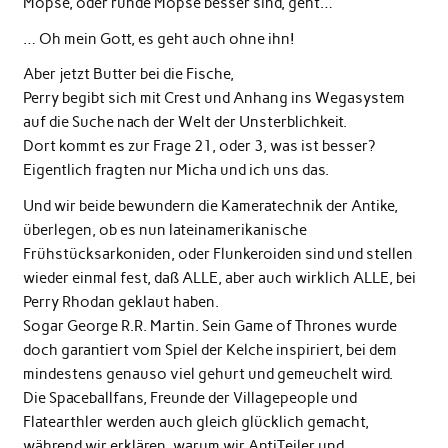
Möpse, oder runde Möpse besser sind, geht…
… Oh mein Gott, es geht auch ohne ihn!
Aber jetzt Butter bei die Fische,
Perry begibt sich mit Crest und Anhang ins Wegasystem
auf die Suche nach der Welt der Unsterblichkeit.
Dort kommt es zur Frage 21, oder 3, was ist besser?
Eigentlich fragten nur Micha und ich uns das.
Und wir beide bewundern die Kameratechnik der Antike,
überlegen, ob es nun lateinamerikanische
Frühstücksarkoniden, oder Flunkeroiden sind und stellen
wieder einmal fest, daß ALLE, aber auch wirklich ALLE, bei
Perry Rhodan geklaut haben.
Sogar George R.R. Martin. Sein Game of Thrones wurde
doch garantiert vom Spiel der Kelche inspiriert, bei dem
mindestens genauso viel gehurt und gemeuchelt wird.
Die Spaceballfans, Freunde der Villagepeople und
Flatearthler werden auch gleich glücklich gemacht,
während wir erklären, warum wir AntiTeiler und