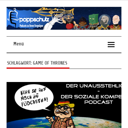
Skip
to
content
Podcasts zu Ihrem Vergnügen
Menü
SCHLAGWORT:
GAME OF THRONES