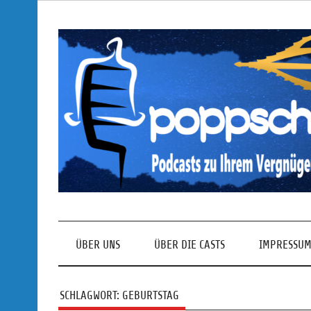
Skip
to
content
Podcasts zu Ihrem Vergnügen
ÜBER UNS
ÜBER DIE CASTS
IMPRESSUM
SCHLAGWORT:
GEBURTSTAG