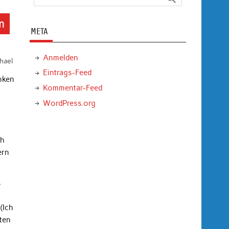
n
META
Anmelden
hael
Eintrags-Feed
nken
Kommentar-Feed
WordPress.org
ch
ern
ß
(Ich
uten