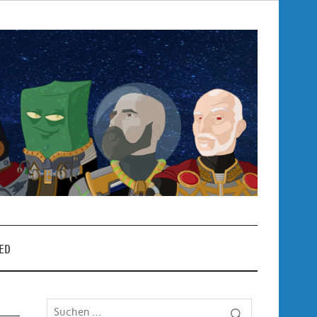
Pop
– P
ED