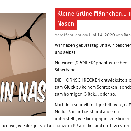
Kleine Grüne Männchen… i
Nasen
Veröffentlicht am
Juni 14, 2020
von
Rap
Wir haben geburtstag und wir besche
uns selbst.
Mit einem „SPOILER“ phantastischen
Silberband!
DIE HORNSCHRECKEN entwickelte si
zum Glück zu keinem Schrecken, sond
zum hornigen Glück… oder so.
Nachdem schnell festgestellt wird, da
Micha Bäume hasst und anderen
unterstellt, wie Impfgegner zu klingen 
eben wir, wie die geilste Bromanze in PR auf die Jagd nach verstre