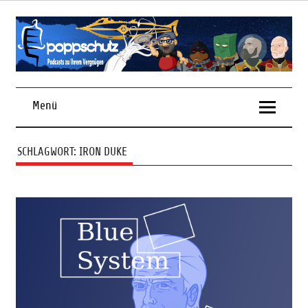
Skip
to
content
Podcasts zu Ihrem Vergnügen
Menü
SCHLAGWORT:
IRON DUKE