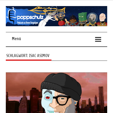
Skip
to
content
Podcasts zu Ihrem Vergnügen
Menü
SCHLAGWORT:
ISAC ASIMOV