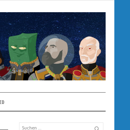
Pop
– P
ED