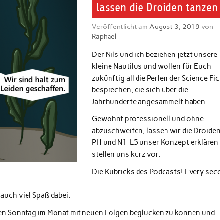
lassen die Droiden tanzen
Veröffentlicht am
August 3, 2019
von
Raphael
Der Nils und ich beziehen jetzt unsere
kleine Nautilus und wollen für Euch
zukünftig all die Perlen der Science Fi
besprechen, die sich über die
Jahrhunderte angesammelt haben.
Gewohnt professionell und ohne
abzuschweifen, lassen wir die Droiden
PH und N1-L5 unser Konzept erklären
stellen uns kurz vor.
Die Kubricks des Podcasts! Every sec
auch viel Spaß dabei.
ten Sonntag im Monat mit neuen Folgen beglücken zu können und