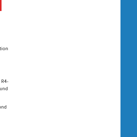
ction
 R4-
 und
ond