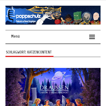
Skip
to
content
Podcasts zu Ihrem Vergnügen
Menü
SCHLAGWORT:
KATZENCONTENT