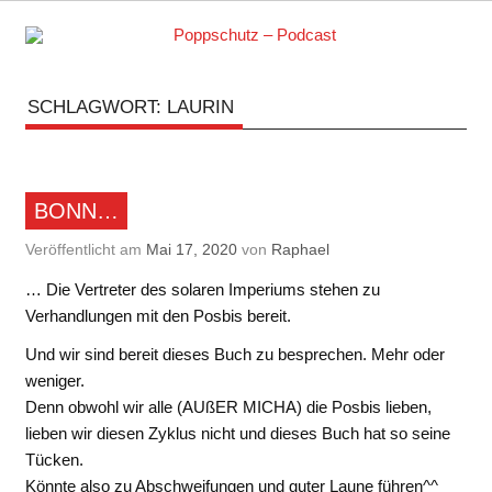
Skip
to
content
Podcasts zu Ihrem Vergnügen
SCHLAGWORT:
LAURIN
BONN…
Veröffentlicht am
Mai 17, 2020
von
Raphael
… Die Vertreter des solaren Imperiums stehen zu
Verhandlungen mit den Posbis bereit.
Und wir sind bereit dieses Buch zu besprechen. Mehr oder
weniger.
Denn obwohl wir alle (AUßER MICHA) die Posbis lieben,
lieben wir diesen Zyklus nicht und dieses Buch hat so seine
Tücken.
Könnte also zu Abschweifungen und guter Laune führen^^