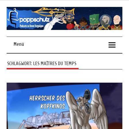
Skip
to
content
Podcasts zu Ihrem Vergnügen
Menü
SCHLAGWORT:
LES MAÎTRES DU TEMPS