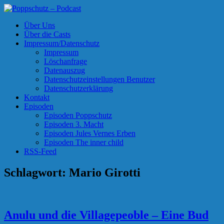
Skip
to
Poppschutz – Podcast
Podcasts zu Ihrem Vergnügen
Über Uns
content
Über die Casts
Impressum/Datenschutz
Impressum
Löschanfrage
Datenauszug
Datenschutzeinstellungen Benutzer
Datenschutzerklärung
Kontakt
Episoden
Episoden Poppschutz
Episoden 3. Macht
Episoden Jules Vernes Erben
Episoden The inner child
RSS-Feed
Schlagwort:
Mario Girotti
Anulu und die Villagepeoble – Eine Bud