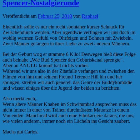
Spencer-Nostalgierunde
Veröffentlicht am
Februar 25, 2018
von
Raphael
Eigentlich sollte es nur ein recht spontaner kurzer Schnack für
Zwischendurch werden. Aber irgendwie verfingen wir uns doch im
wohlig warmen Gefühl von Ohrfeigen und Bohnen mit Zwiebeln.
Zwei Männer gefangen in ihrer Liebe zu zwei anderen Männern.
Bei der Geburt wog er stramme 6 Kilo! Deswegen hieß diese Folge
auch beinahe „Wie Bud Spencer den Geburtskanal sprengte“.
Aber an ANULU kommt halt nichts vorbei.
Während wir uns also in der Zitatfalle verfangen und zwischen den
Filmen von ihm und seinem Freund Terence Hill hin und her
springen, streifen wir auch generell das Genre der Buddykomödie
und wissen einiges über die Jugend der beiden zu berichten.
Also merkt euch,
Wenn ältere Männer Knaben im Schwimmbad ansprechen muss das
nicht immer in einer von Tränen durchnässten Matratze in einem
Van enden. Manchmal wird auch eine Filmkarriere daraus, die uns,
wie vielen anderen, immer noch ein Lächeln ins Gesicht zaubert.
Machs gut Carlos.