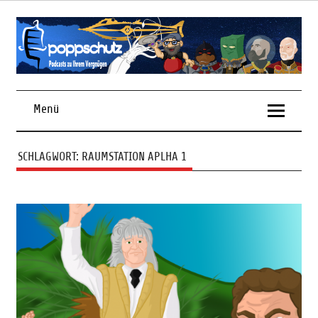
Skip
to
content
Podcasts zu Ihrem Vergnügen
Menü
SCHLAGWORT:
RAUMSTATION APLHA 1