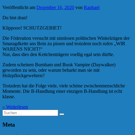
Veröffentlicht am
Dezember 16, 2020
von
Raphael
Du bist dran!
Klippooo! SCHUTZGEBIET!
Die Föderation versucht mit sinnlosen politischen Winkelzügen der
Smaragdkette ans Bein zu pissen und trotzdem noch rufen „WIR
WARENS NICHT!“
Nur, dass dies den Kettchenträgern voellig egal sein dürfte.
Zudem scheinen Burnham und Book Vampire (Daywalker)
geworden zu sein, oder warum beharkt man sie mit
Holzpflockgewehren?
Trotzdem hat die Folge viele, viele schöne zwischenmenschliche
Momente. Die B-Handlung einer einzigen B-Handlung ist echt
klasse.
» Weiterlesen
Suche
nach:
Meta