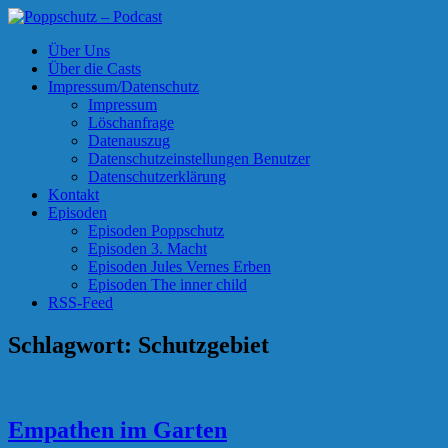
Skip
to
Poppschutz – Podcast
Podcasts zu Ihrem Vergnügen
Über Uns
content
Über die Casts
Impressum/Datenschutz
Impressum
Löschanfrage
Datenauszug
Datenschutzeinstellungen Benutzer
Datenschutzerklärung
Kontakt
Episoden
Episoden Poppschutz
Episoden 3. Macht
Episoden Jules Vernes Erben
Episoden The inner child
RSS-Feed
Schlagwort:
Schutzgebiet
Empathen im Garten