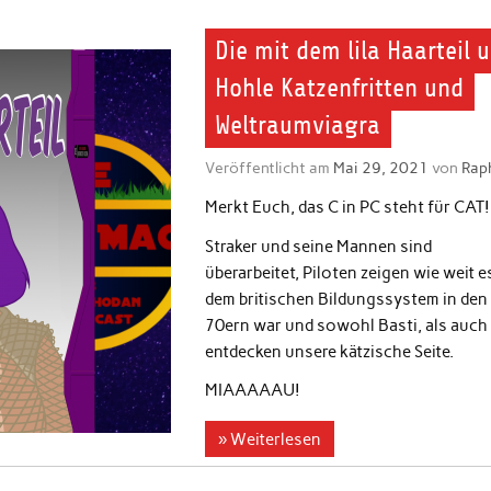
Die mit dem lila Haarteil 
Hohle Katzenfritten und
Weltraumviagra
Veröffentlicht am
Mai 29, 2021
von
Rap
Merkt Euch, das C in PC steht für CAT!
Straker und seine Mannen sind
überarbeitet, Piloten zeigen wie weit e
dem britischen Bildungssystem in den
70ern war und sowohl Basti, als auch 
entdecken unsere kätzische Seite.
MIAAAAAU!
» Weiterlesen