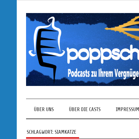
Skip
to
content
Podcasts zu Ihrem Vergnügen
ÜBER UNS
ÜBER DIE CASTS
IMPRESSUM
SCHLAGWORT:
SIAMKATZE