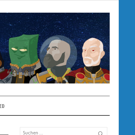
Pop
– P
ED