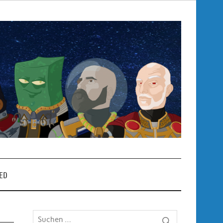
Pop
– P
ED