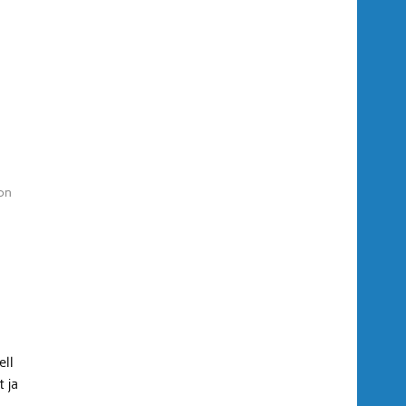
on
ell
 ja