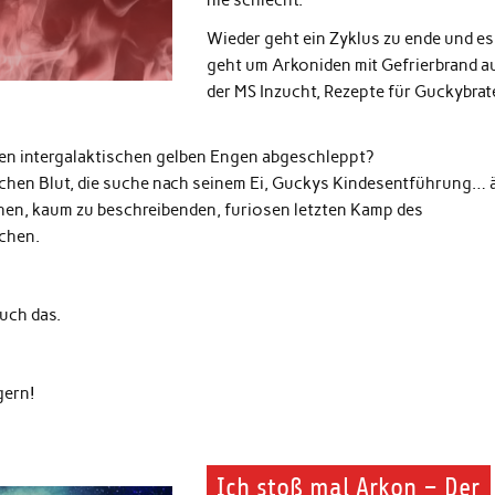
Wieder geht ein Zyklus zu ende und es
geht um Arkoniden mit Gefrierbrand a
der MS Inzucht, Rezepte für Guckybrat
n den intergalaktischen gelben Engen abgeschleppt?
schen Blut, die suche nach seinem Ei, Guckys Kindesentführung… 
hen, kaum zu beschreibenden, furiosen letzten Kamp des
echen.
uch das.
gern!
Ich stoß mal Arkon – Der