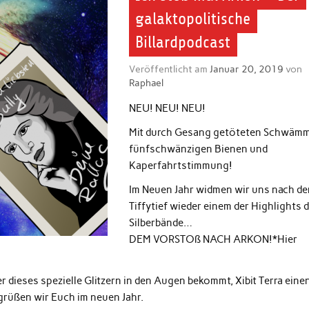
galaktopolitische
Billardpodcast
Veröffentlicht am
Januar 20, 2019
von
Raphael
NEU! NEU! NEU!
Mit durch Gesang getöteten Schwäm
fünfschwänzigen Bienen und
Kaperfahrtstimmung!
Im Neuen Jahr widmen wir uns nach d
Tiffytief wieder einem der Highlights 
Silberbände…
DEM VORSTOß NACH ARKON!*Hier
r dieses spezielle Glitzern in den Augen bekommt, Xibit Terra eine
egrüßen wir Euch im neuen Jahr.