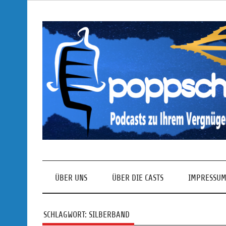
Skip
to
content
Podcasts zu Ihrem Vergnügen
ÜBER UNS
ÜBER DIE CASTS
IMPRESSUM
SCHLAGWORT:
SILBERBAND