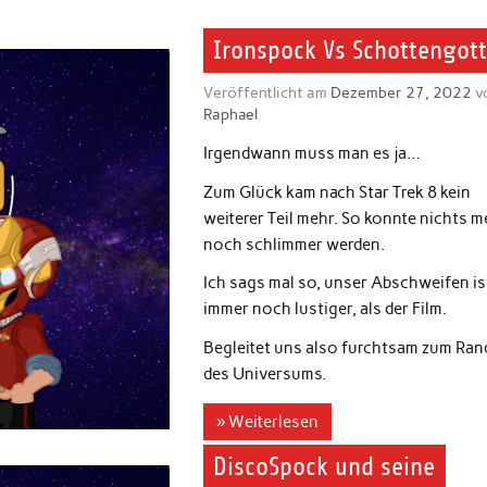
Ironspock Vs Schottengot
Veröffentlicht am
Dezember 27, 2022
v
Raphael
Irgendwann muss man es ja…
Zum Glück kam nach Star Trek 8 kein
weiterer Teil mehr. So konnte nichts m
noch schlimmer werden.
Ich sags mal so, unser Abschweifen is
immer noch lustiger, als der Film.
Begleitet uns also furchtsam zum Ran
des Universums.
» Weiterlesen
DiscoSpock und seine