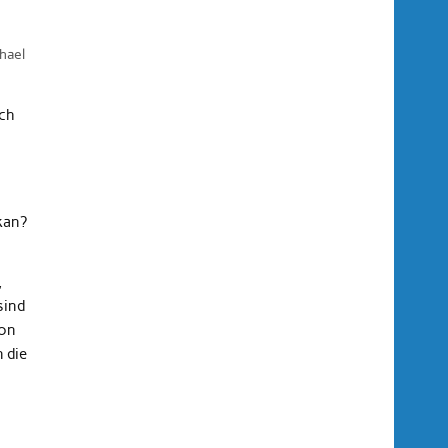
hael
ch
kan?
,
sind
von
 die