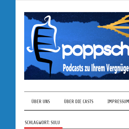
Skip
to
content
Podcasts zu Ihrem Vergnügen
ÜBER UNS
ÜBER DIE CASTS
IMPRESSUM
SCHLAGWORT:
SULU