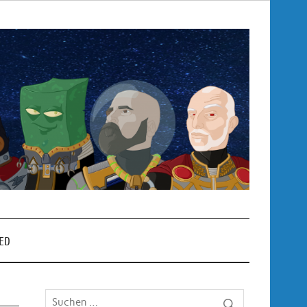
Pop
– P
ED