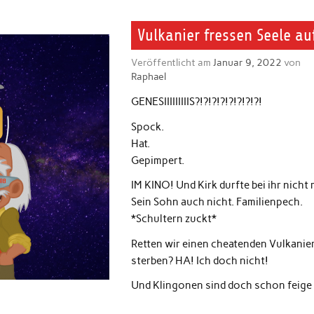
Vulkanier fressen Seele au
Veröffentlicht am
Januar 9, 2022
von
Raphael
GENESIIIIIIIIIS?!?!?!?!?!?!?!?!
Spock.
Hat.
Gepimpert.
IM KINO! Und Kirk durfte bei ihr nicht 
Sein Sohn auch nicht. Familienpech.
*Schultern zuckt*
Retten wir einen cheatenden Vulkanier
sterben? HA! Ich doch nicht!
Und Klingonen sind doch schon feige